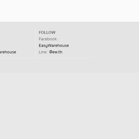
FOLLOW
Facebook :
EasyWarehouse
arehouse
Line:
@ew.th