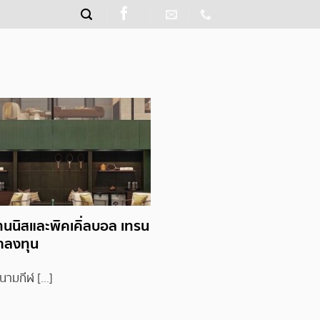
นนิสและพิคเคิ่ลบอล เทรน
น่าลงทุน
นามกีฬ [...]