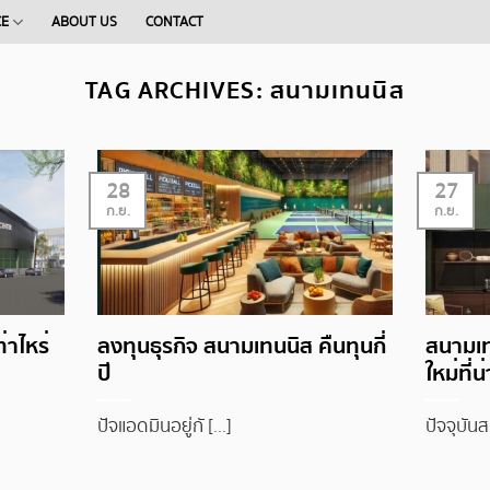
CE
ABOUT US
CONTACT
TAG ARCHIVES:
สนามเทนนิส
28
27
ก.ย.
ก.ย.
่าไหร่
ลงทุนธุรกิจ สนามเทนนิส คืนทุนกี่
สนามเท
ปี
ใหม่ที่
ปัจแอดมินอยู่กั [...]
ปัจจุบันส