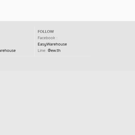
FOLLOW
Facebook :
EasyWarehouse
arehouse
Line:
@ew.th