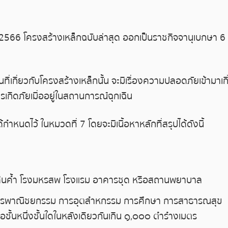
2566 โครงสร้างเหล็กฉบับล่าสุด ออกเป็นราชกิจจานุเบกษา 
ี่เกี่ยวกับโครงสร้างเหล็กนั้น จะมีเรื่องความปลอดภัยเข้ามาเกี
เกิดภัยเมื่ออยู่ในสถานการณ์ฉุกเฉิน
ำหนดไว้ ในหมวดที่ 7 โดยจะมีเนื้อหาหลักที่สรุปได้ดังนี้
งสินค้ำ โรงมหรสพ โรงแรม อาคารชุด หรือสถานพยาบาล
จการพาณิชยกรรม การอุตสำหกรรม การศึกษา การสาธารณสุข
นหรือชั้นหนึ่งชั้นใดในหลังเดียวกันเกิน ๑,๐๐๐ ตำรำงเมตร