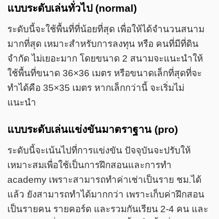
แบบระดับเล่นทั่วไป (normal)
ระดับนี้จะใช้พื้นที่ที่น้อยที่สุด เพื่อให้ได้จำนวนสนาม
มากที่สุด เหมาะสำหรับการลงทุน หรือ คนที่มีที่ดิน
จำกัด ไม่เยอะมาก โดยขนาด 2 สนามจะแนะนำให้
ใช้พื้นที่ขนาด 36×36 เมตร หรือขนาดเล็กที่สุดที่จะ
ทำได้คือ 35×35 เมตร หากเล็กกว่านี้ จะเริ่มไม่
แนะนำ
แบบระดับเล่นแข่งขันมาตราฐาน (pro)
ระดับนี้จะเน้นไปที่การแข่งขัน ปัจจุบันจะปรับให้
เหมาะสมเพื่อใช้เป็นการฝึกสอนและการทำ
academy เพราะสามารถทำค่าเช่าเป็นราย ชม.ได้
แล้ว ยังสามารถทำได้มากกว่า เพราะเก็บค่าฝึกสอน
เป็นรายคน รายคอร์ด และรวมกันเรียน 2-4 คน และ