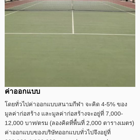
ค่าออกแบบ
โดยทั่วไปค่าออกแบบสนามกีฬา จะคิด 4-5% ของ
มูลค่าก่อสร้าง และมูลค่าก่อสร้างจะอยู่ที่ 7,000-
12,000 บาท/ตรม (ลองคิดที่พื้นที่ 2,000 ตารางเมตร)
ค่าออกแบบของบริษัทออกแบบทั่วไปจึงอยู่ที่