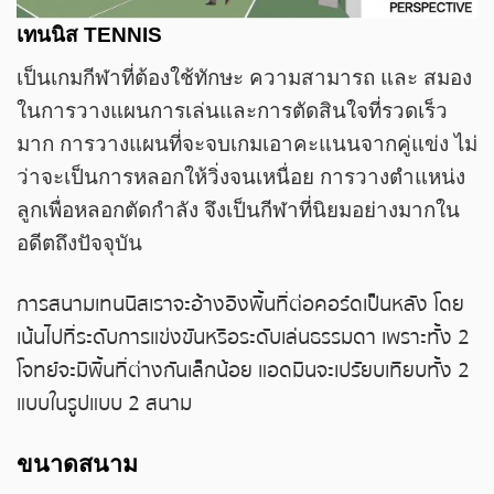
เทนนิส TENNIS
เป็นเกมกีฬาที่ต้องใช้ทักษะ ความสามารถ และ สมอง
ในการวางแผนการเล่นและการตัดสินใจที่รวดเร็ว
มาก การวางแผนที่จะจบเกมเอาคะแนนจากคู่แข่ง ไม่
ว่าจะเป็นการหลอกให้วิ่งจนเหนื่อย การวางตำแหน่ง
ลูกเพื่อหลอกตัดกำลัง จึงเป็นกีฬาที่นิยมอย่างมากใน
อดีตถึงปัจจุบัน
การสนามเทนนิสเราจะอ้างอิงพื้นที่ต่อคอร์ดเป็นหลัง โดย
เน้นไปที่ระดับการแข่งขันหรือระดับเล่นธรรมดา เพราะทั้ง 2
โจทย์จะมีพื้นที่ต่างกันเล็กน้อย แอดมินจะเปรัยบเทียบทั้ง 2
แบบในรูปแบบ 2 สนาม
ขนาดสนาม