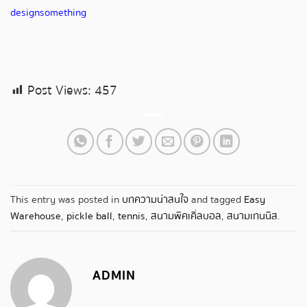
designsomething
Post Views:
457
This entry was posted in
บทความน่าสนใจ
and tagged
Easy
Warehouse
,
pickle ball
,
tennis
,
สนามพิคเคิ่ลบอล
,
สนามเทนนิส
.
ADMIN