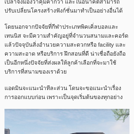
เปล่าจึงมองว่าคุ้มค่ากว่า และในอนาคตสามารถ
ปรับเปลี่ยนโครงสร้างฟังก์ชั่นมาทำเป็นอย่างอื่นได้
โดยนอกจากปัจจัยที่กีฬาประเภทพิคเคิ่ลบอลและ
เทนนิส จะมีความสำคัญอยู่ที่จำนวนสนามและคอร์ด
แล้วปัจจุบันสิ่งอำนวยความสะดวกหรือ facility และ
ความสะอาด หรือบริการ ฝึกสอนที่ดี น่าเชื่อถือยังถือ
เป็นอีกหนึ่งปัจจัยที่ส่งผลให้ลูกค้าเลือกที่จะมาใช้
บริการที่สนามของเราด้วย
แอดมินจะแนะนำทีละส่วน โดนจะขอแนะนำเรื่อง
การออกแบบก่อน เพราะเป็นจุดเริ่มต้นของทุกอย่าง