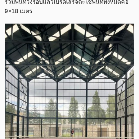
รวมพื้นที่วิ่งรอบแล้วเบร็ดเสร็จตะใช้พื้นที่ทั้งหมดคือ
9×18 เมตร