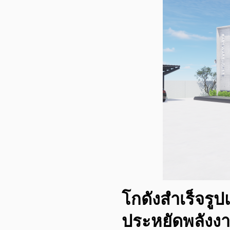
โกดังสำเร็จรู
ประหยัดพลังง