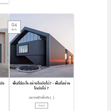
04
พ.ค.
ดัง
พื้นที่สีอะไร สร้างโกดังได้? – พื้นที่สร้าง
โกดังได้ ?
อยากสร้างโกดัง [...]
อ่านต่อ