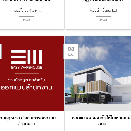
การขอใบ รง.4 อย [...]
ห้องน้ำ เป็นส่ว [...]
อ่านต่อ
อ่านต่อ
08
มิ.ย.
วมกฏหมาย สำหรับการออกแบบ
ออกแบบคลังสินค้า ให้ไม่เหมือนคล
สำนักงาน
สินค้า