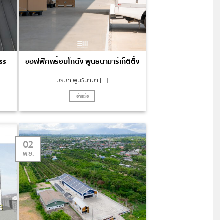
ss
ออฟฟิศพร้อมโกดัง พูนธนามาร์เก็ตติ้ง
บริษัท พูนธนามา [...]
อ่านต่อ
02
พ.ย.