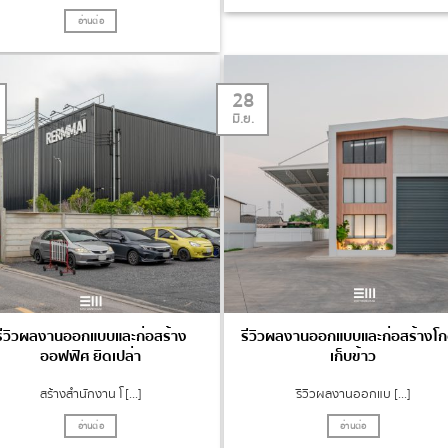
อ่านต่อ
28
มิ.ย.
รีวิวผลงานออกแบบและก่อสร้าง
รีวิวผลงานออกแบบและก่อสร้างโก
ออฟฟิศ ยิดเปล่า
เก็บข้าว
สร้างสำนักงาน โ [...]
รีวิวผลงานออกแบ [...]
อ่านต่อ
อ่านต่อ