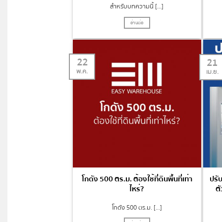
สำหรับบทความนี้ [...]
อ่านต่อ
22
21
พ.ค.
เม.ย.
โกดัง 500 ตร.ม. ต้องใช้ที่ดินพื้นที่เท่า
ปรั
ไหร่?
ต
โกดัง 500 ตร.ม. [...]