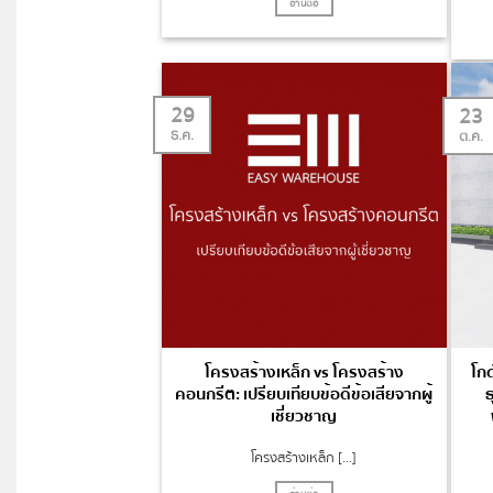
อ่านต่อ
29
23
ธ.ค.
ต.ค.
โครงสร้างเหล็ก vs โครงสร้าง
โกด
คอนกรีต: เปรียบเทียบข้อดีข้อเสียจากผู้
ธ
เชี่ยวชาญ
โครงสร้างเหล็ก [...]